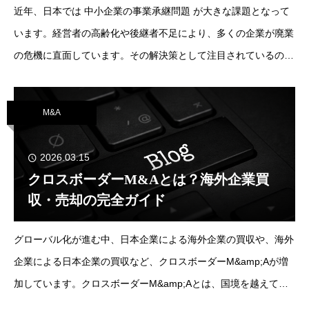
近年、日本では 中小企業の事業承継問題 が大きな課題となって
います。経営者の高齢化や後継者不足により、多くの企業が廃業
の危機に直面しています。その解決策として注目されているのが
M&amp;A（企業の合併・買収）による事業承継です。しかし、
M&amp;A市場では過去に
M&A
2026.03.15
クロスボーダーM&Aとは？海外企業買
収・売却の完全ガイド
グローバル化が進む中、日本企業による海外企業の買収や、海外
企業による日本企業の買収など、クロスボーダーM&amp;Aが増
加しています。クロスボーダーM&amp;Aとは、国境を越えて行
われる企業の買収・合併・事業譲渡を指します。例えば日本企業