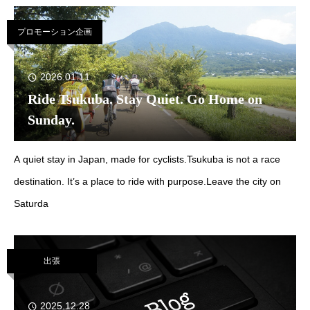
が海外企業を
プロモーション企画
2026.01.11
Ride Tsukuba. Stay Quiet. Go Home on
Sunday.
A quiet stay in Japan, made for cyclists.Tsukuba is not a race
destination. It’s a place to ride with purpose.Leave the city on
Saturda
出張
2025.12.28