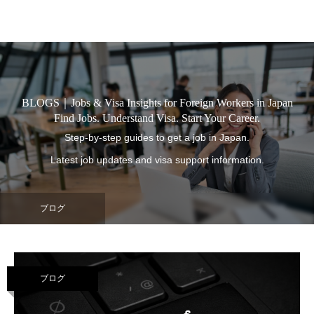
虎ノ門商事
BLOGS｜Jobs & Visa Insights for Foreign Workers in Japan
Find Jobs. Understand Visa. Start Your Career.
Step-by-step guides to get a job in Japan.
Latest job updates and visa support information.
ブログ
ブログ