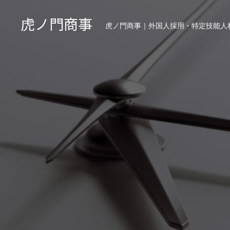
虎ノ門商事
虎ノ門商事｜外国人採用・特定技能人材