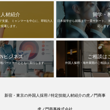
国人材紹介
留学・
で支援。 ミャンマーを中心に、即戦力人
日本留学から就職まで一貫サポート。 
ご提案します。
応します
ANビジネス
ご相談は
現地パートナーとともに実行します。
外国人採用・海外展開のご相談は
新宿・東京の外国人採用 / 特定技能人材紹介の虎ノ門商事
虎ノ門商事株式会社