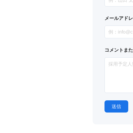
メールアド
*
コメントまた
*
ご
担
当
者
名
送信