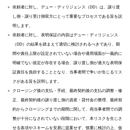
依頼者に対し、デュー・ディリジェンス（DD）は、譲り渡
し側・譲り受け側双方にとって重要なプロセスである旨を説
明します。
依頼者に対し、表明保証の内容はデュー・ディリジェンス
（DD）の結果を踏まえて適切に検討されるべきであり、期
間や責任上限が設定されていない場合や適用場面が一義的に
明確でない規定が存在する場合、譲り渡し側が過大な表明保
証責任を負担することとなり、当事者間で争いが生じるリス
クがある旨を説明します。
クロージング後の支払・手続、最終契約後の支払の調整・修
正、最終契約後の譲り渡し側の資産・貸付金の整理、最終契
約からクロージングまでの期間に関して、両当事者間での調
整が十分になされていない段階において、本リスクを生じさ
せる条項やスキームを安易に提案せず、慎重に検討の上、仮