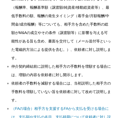
（報酬率、報酬基準額（譲渡額/純資産/移動総資産等）、最
低手数料の額、報酬の発生タイミング（着手金/月額報酬/中
間金/成功報酬）等についても、相手方を含めた手数料の総
額がM&Aの成立やその条件（譲渡額等）に影響を与える可
能性がある旨も含め、書面を交付して（メール送付等といっ
た電磁的方法による提供を含む。）、依頼者に対し説明しま
す。
仲介契約締結前に説明した相手方の手数料を増額する場合に
は、増額の内容を依頼者に対し開示します。
依頼者の手数料を減額する場合には、当初説明した相手方の
手数料を増額していない旨を依頼者に対して改めて説明しま
す。
（FAの場合）相手方を支援するFAから支払を受ける場合に
は、支払額や支払の名目、支払時期について依頼者に対し説