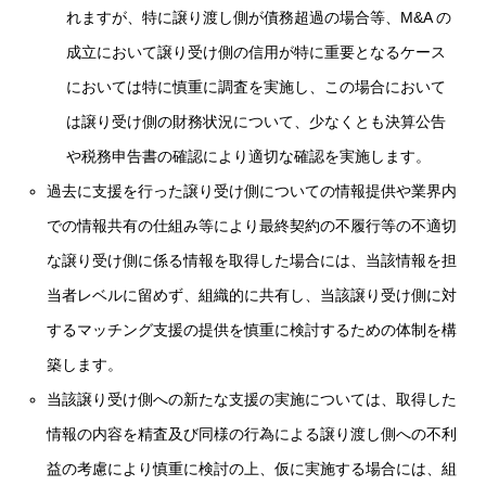
れますが、特に譲り渡し側が債務超過の場合等、M&A の
成立において譲り受け側の信用が特に重要となるケース
においては特に慎重に調査を実施し、この場合において
は譲り受け側の財務状況について、少なくとも決算公告
や税務申告書の確認により適切な確認を実施します。
過去に支援を行った譲り受け側についての情報提供や業界内
での情報共有の仕組み等により最終契約の不履行等の不適切
な譲り受け側に係る情報を取得した場合には、当該情報を担
当者レベルに留めず、組織的に共有し、当該譲り受け側に対
するマッチング支援の提供を慎重に検討するための体制を構
築します。
当該譲り受け側への新たな支援の実施については、取得した
情報の内容を精査及び同様の行為による譲り渡し側への不利
益の考慮により慎重に検討の上、仮に実施する場合には、組