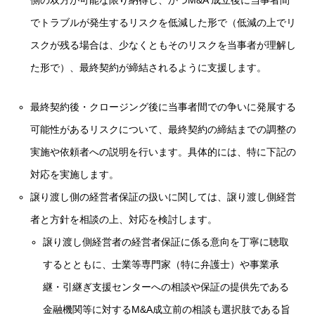
側の双方が可能な限り納得し、かつM&A 成立後に当事者間
でトラブルが発生するリスクを低減した形で（低減の上でリ
スクが残る場合は、少なくともそのリスクを当事者が理解し
た形で）、最終契約が締結されるように支援します。
最終契約後・クロージング後に当事者間での争いに発展する
可能性があるリスクについて、最終契約の締結までの調整の
実施や依頼者への説明を行います。具体的には、特に下記の
対応を実施します。
譲り渡し側の経営者保証の扱いに関しては、譲り渡し側経営
者と方針を相談の上、対応を検討します。
譲り渡し側経営者の経営者保証に係る意向を丁寧に聴取
するとともに、士業等専門家（特に弁護士）や事業承
継・引継ぎ支援センターへの相談や保証の提供先である
金融機関等に対するM&A成立前の相談も選択肢である旨