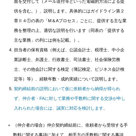
面を交付して（メール送付等といった電磁的方法による提
供を含む。）、説明します。具体的にはガイドライン第２
章Ⅱ４①の表の「M＆Aプロセス」ごとに、提供する主な業
務を整理の上、適切な説明を行います（同表の「提供する
主な業務」の列には例を記載。）。
担当者の保有資格（例えば、公認会計士、税理士、中小企
業診断士、弁護士、行政書士、司法書士、社会保険労務
士、その他会計に関する検定（簿記検定、ビジネス会計検
定等）等）、経験年数・成約実績について説明します。
契約締結前の説明において仮に依頼者から納得が得られ
ず、仲介者・FAに対して業務や手数料に関する交渉が申し
入れられた場合には、誠実に対応を検討します。
（仲介者の場合）仲介契約締結前に、依頼者から受領する手
数料に関する事項に加えて、相手方の手数料に関する事項