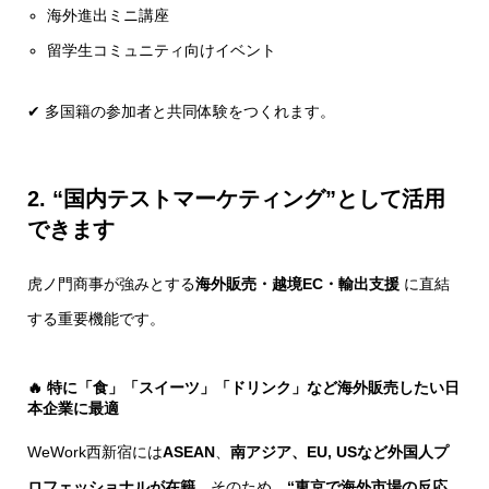
海外進出ミニ講座
留学生コミュニティ向けイベント
✔ 多国籍の参加者と共同体験をつくれます。
2. “国内テストマーケティング”として活用
できます
虎ノ門商事が強みとする
海外販売・越境EC・輸出支援
に直結
する重要機能です。
🔥 特に「食」「スイーツ」「ドリンク」など
海外販売したい日
本企業に最適
WeWork西新宿には
ASEAN
、
南アジア、EU, USなど外国人プ
ロフェッショナルが在籍。
そのため、
“東京で海外市場の反応