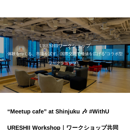
虎ノ門商事
URESHIIワークショップ
体験をつくる。市場を試す。国際交流で価値を広げる“コラボ型
ワークショップ”。
“Meetup cafe” at Shinjuku 🎶 #WithU
URESHII Workshop｜ワークショップ共同