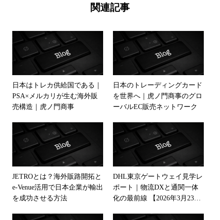
関連記事
日本はトレカ供給国である｜
日本のトレーディングカード
PSA×メルカリが生む海外販
を世界へ｜虎ノ門商事のグロ
売構造｜虎ノ門商事
ーバルEC販売ネットワーク
JETROとは？海外販路開拓と
DHL東京ゲートウェイ見学レ
e-Venue活用で日本企業が輸出
ポート｜物流DXと通関一体
を成功させる方法
化の最前線 【2026年3月23
日】