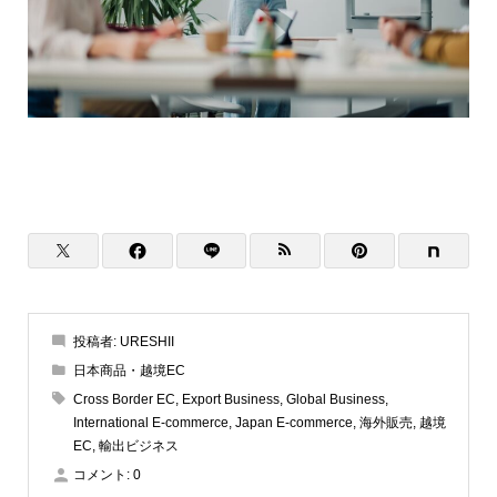
投稿者:
URESHII
日本商品・越境EC
Cross Border EC
,
Export Business
,
Global Business
,
International E-commerce
,
Japan E-commerce
,
海外販売
,
越境
EC
,
輸出ビジネス
コメント:
0