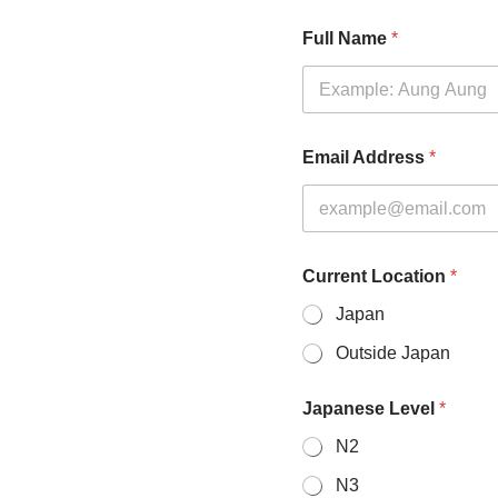
C
Full Name
*
u
r
r
e
n
t
Email Address
*
N
a
m
e
A
d
Current Location
*
d
Japan
r
e
Outside Japan
s
s
Japanese Level
*
N2
N3