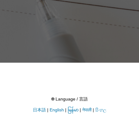
🌐 Language / 言語
日本語
|
English
|
မြန်မာ
|
नेपाली
|
සිංහල