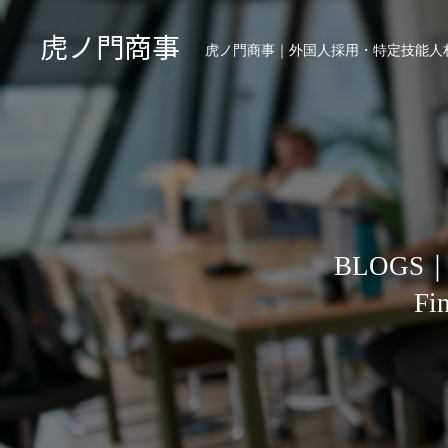
虎ノ門商事
虎ノ門商事｜外国人採用・特定技能人材
BLOGS｜Job
Fin