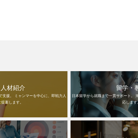
ニーズを主催者（
国人材紹介
留学・
で支援。 ミャンマーを中心に、即戦力人
日本留学から就職まで一貫サポート。 
ご提案します。
応します