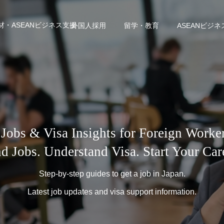
・ASEANビジネス支援
外国人採用
留学・教育
ASEANビジネ
s & Visa Insights for Foreign Worker
d Jobs. Understand Visa. Start Your Car
Step-by-step guides to get a job in Japan.
Latest job updates and visa support information.