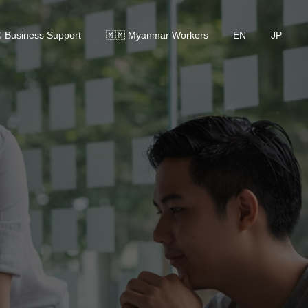
 Business Support
🇲🇲 Myanmar Workers
EN
JP