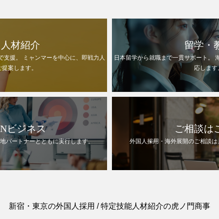
国人材紹介
留学・
で支援。 ミャンマーを中心に、即戦力人
日本留学から就職まで一貫サポート。 
ご提案します。
応します
ANビジネス
ご相談は
現地パートナーとともに実行します。
外国人採用・海外展開のご相談は
新宿・東京の外国人採用 / 特定技能人材紹介の虎ノ門商事