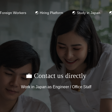
 Foreign Workers
🌏 Hiring Platform
🌏 Study in Japan

💼 Contact us directly
Work in Japan as Engineer / Office Staff