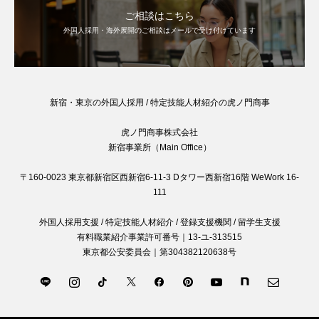
ご相談はこちら
外国人採用・海外展開のご相談はメールで受け付けています
新宿・東京の外国人採用 / 特定技能人材紹介の虎ノ門商事
虎ノ門商事株式会社
新宿事業所（Main Office）
〒160-0023 東京都新宿区西新宿6-11-3 Dタワー西新宿16階 WeWork 16-
111
外国人採用支援 / 特定技能人材紹介 / 登録支援機関 / 留学生支援
有料職業紹介事業許可番号｜13-ユ-313515
東京都公安委員会｜第304382120638号