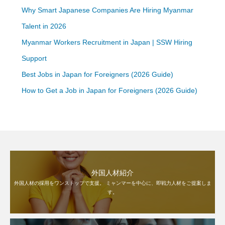
Why Smart Japanese Companies Are Hiring Myanmar
Talent in 2026
Myanmar Workers Recruitment in Japan | SSW Hiring
Support
Best Jobs in Japan for Foreigners (2026 Guide)
How to Get a Job in Japan for Foreigners (2026 Guide)
外国人材紹介
外国人材の採用をワンストップで支援。 ミャンマーを中心に、即戦力人材をご提案しま
す。