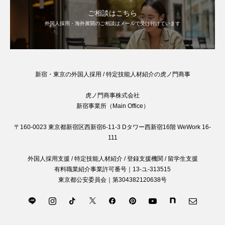
ご相談はこちら
外国人採用・海外展開のご相談はメールで受け付けています
新宿・東京の外国人採用 / 特定技能人材紹介の虎ノ門商事
虎ノ門商事株式会社
新宿事業所（Main Office）
〒160-0023 東京都新宿区西新宿6-11-3 Dタワー西新宿16階 WeWork 16-
111
外国人採用支援 / 特定技能人材紹介 / 登録支援機関 / 留学生支援
有料職業紹介事業許可番号｜13-ユ-313515
東京都公安委員会｜第304382120638号